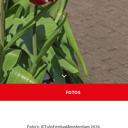
FOTOS
Foto’s: ©TulpFestivalAmsterdam 2016.